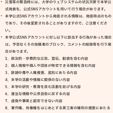
災害等の緊急時には、大学のウェブシステムの状況次第で本学公
式発表を、公式SNSアカウントを用いて行う場合があります。
本学公式SNSアカウントから発信される情報は、発信時点のもの
であり、その後変更されることがありますので、ご注意くださ
い。
本学公式SNSアカウントに対し以下に該当する行為があった場合
は、予告なくその投稿者のブロック、コメントの削除等を行う場
合があります。
1．政治的・宗教的な広告、宣伝、勧誘を含む内容
2．個人情報や個人や団体が特定できる情報を含む内容
3．誹謗中傷や人権侵害、差別にあたる内容
4．本学の活動や情報に関係のない内容
5．本学の研究・教育を含む活動を妨げる内容
6．違法な情報や公序良俗に反する内容
7．虚偽や事実と認定できない内容
8．著作権、肖像権をはじめとする第三者の権利の侵害にあたる