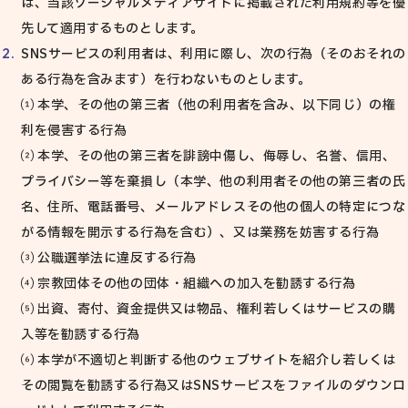
は、当該ソーシャルメディアサイトに掲載された利用規約等を優
先して適用するものとします。
SNSサービスの利用者は、利用に際し、次の行為（そのおそれの
ある行為を含みます）を行わないものとします。
⑴ 本学、その他の第三者（他の利用者を含み、以下同じ）の権
利を侵害する行為
⑵ 本学、その他の第三者を誹謗中傷し、侮辱し、名誉、信用、
プライバシー等を棄損し（本学、他の利用者その他の第三者の氏
名、住所、電話番号、メールアドレスその他の個人の特定につな
がる情報を開示する行為を含む）、又は業務を妨害する行為
⑶ 公職選挙法に違反する行為
⑷ 宗教団体その他の団体・組織への加入を勧誘する行為
⑸ 出資、寄付、資金提供又は物品、権利若しくはサービスの購
入等を勧誘する行為
⑹ 本学が不適切と判断する他のウェブサイトを紹介し若しくは
その閲覧を勧誘する行為又はSNSサービスをファイルのダウンロ